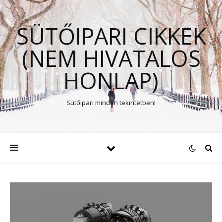
SÜTŐIPARI CIKKEK
(NEM HIVATALOS
HONLAP)
Sütőipari minden tekintetben!