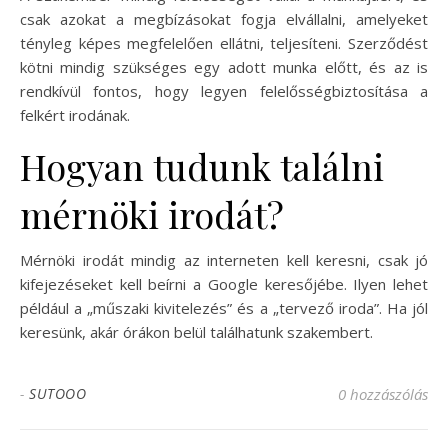
csak azokat a megbízásokat fogja elvállalni, amelyeket
tényleg képes megfelelően ellátni, teljesíteni. Szerződést
kötni mindig szükséges egy adott munka előtt, és az is
rendkívül fontos, hogy legyen felelősségbiztosítása a
felkért irodának.
Hogyan tudunk találni
mérnöki irodát?
Mérnöki irodát mindig az interneten kell keresni, csak jó
kifejezéseket kell beírni a Google keresőjébe. Ilyen lehet
például a „műszaki kivitelezés” és a „tervező iroda”. Ha jól
keresünk, akár órákon belül találhatunk szakembert.
-
SUTOOO
0 hozzászólás