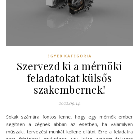
EGYÉB KATEGÓRIA
Szervezd ki a mérnöki
feladatokat külsős
szakembernek!
2022.09.14.
Sokak számára fontos lenne, hogy egy mérnök ember
segítsen a cégnek abban az esetben, ha valamilyen
műszaki, tervezési munkát kellene ellátni. Erre a feladatra
nem feltétlenül szükséges egy külön embert felvenni: