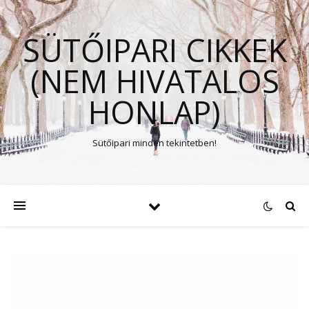
SÜTŐIPARI CIKKEK
(NEM HIVATALOS
HONLAP)
Sütőipari minden tekintetben!