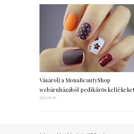
Vásárolj a MonaBeautyShop
webáruházából pedikűrös kellékeket
2022.09.16.