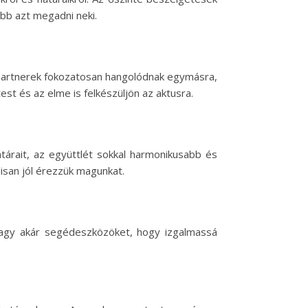
ebb azt megadni neki.
a partnerek fokozatosan hangolódnak egymásra,
st és az elme is felkészüljön az aktusra.
határait, az együttlét sokkal harmonikusabb és
lisan jól érezzük magunkat.
t vagy akár segédeszközöket, hogy izgalmassá