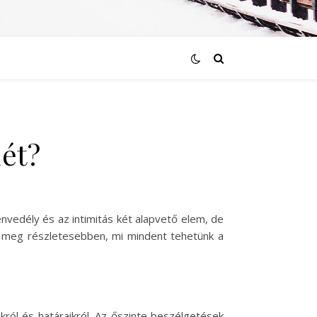
lét?
nvedély és az intimitás két alapvető elem, de
k meg részletesebben, mi mindent tehetünk a
ikról és határaikról. Az őszinte beszélgetések