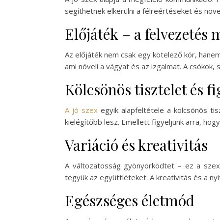
segíthetnek elkerülni a félreértéseket és növ
Előjáték – a felvezetés
Az előjáték nem csak egy kötelező kör, hanem
ami növeli a vágyat és az izgalmat. A csókok,
Kölcsönös tisztelet és f
A jó szex
egyik alapfeltétele a kölcsönös ti
kielégítőbb lesz. Emellett figyeljünk arra, ho
Variáció és kreativitás
A változatosság gyönyörködtet – ez a szexuá
tegyük az együttléteket. A kreativitás és a ny
Egészséges életmód