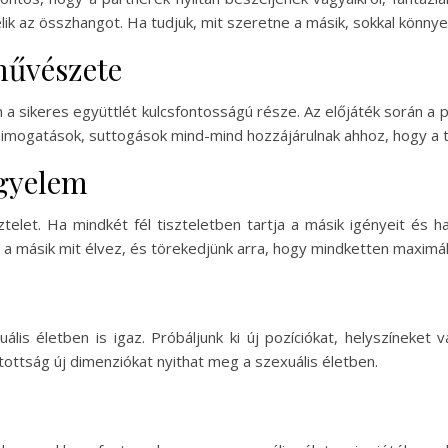
elik az összhangot. Ha tudjuk, mit szeretne a másik, sokkal könny
 művészete
 a sikeres együttlét kulcsfontosságú része. Az előjáték során 
 simogatások, suttogások mind-mind hozzájárulnak ahhoz, hogy a te
igyelem
sztelet. Ha mindkét fél tiszteletben tartja a másik igényeit és 
gy a másik mit élvez, és törekedjünk arra, hogy mindketten maximá
lis életben is igaz. Próbáljunk ki új pozíciókat, helyszíneke
itottság új dimenziókat nyithat meg a szexuális életben.