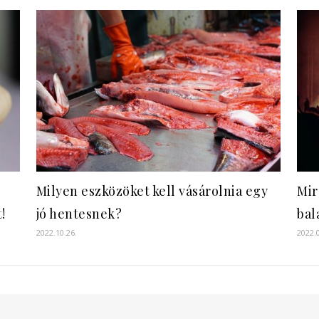
Milyen eszközöket kell vásárolnia egy
Mir
!
jó hentesnek?
bal
2022.10.26.
2022.