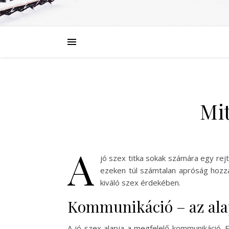
Mit
A
jó szex titka sokak számára egy rej
ezeken túl számtalan apróság hozz
kiváló szex érdekében.
Kommunikáció – az ala
A jó szex alapja a megfelelő kommunikáció. Fo