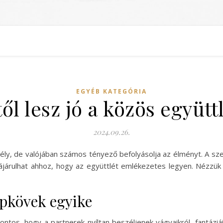
EGYÉB KATEGÓRIA
ől lesz jó a közös együtt
2024.09.26.
tély, de valójában számos tényező befolyásolja az élményt. A sze
ájárulhat ahhoz, hogy az együttlét emlékezetes legyen. Nézzü
pkövek egyike
ntos, hogy a partnerek nyíltan beszéljenek vágyaikról, fantáziá