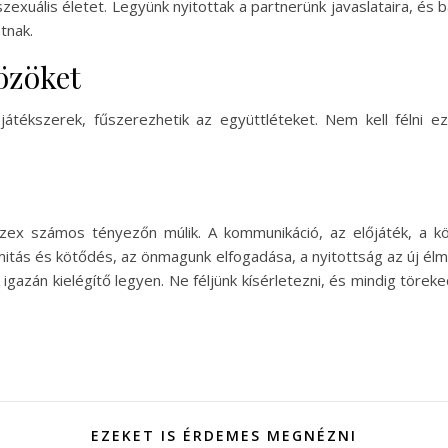
zexuális életet. Legyünk nyitottak a partnerünk javaslataira, és 
tnak.
özöket
átékszerek, fűszerezhetik az együttléteket. Nem kell félni ez
 számos tényezőn múlik. A kommunikáció, az előjáték, a kölc
imitás és kötődés, az önmagunk elfogadása, a nyitottság az új 
 igazán kielégítő legyen. Ne féljünk kísérletezni, és mindig törek
EZEKET IS ÉRDEMES MEGNÉZNI