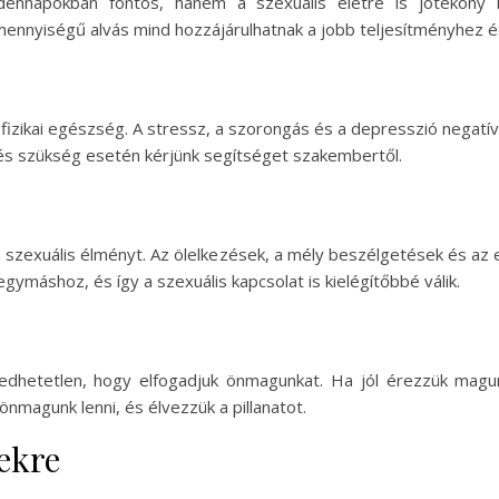
nnapokban fontos, hanem a szexuális életre is jótékony h
mennyiségű alvás mind hozzájárulhatnak a jobb teljesítményhez 
a fizikai egészség. A stressz, a szorongás és a depresszió negatív
 és szükség esetén kérjünk segítséget szakembertől.
 a szexuális élményt. Az ölelkezések, a mély beszélgetések és az 
gymáshoz, és így a szexuális kapcsolat is kielégítőbbé válik.
edhetetlen, hogy elfogadjuk önmagunkat. Ha jól érezzük magu
 önmagunk lenni, és élvezzük a pillanatot.
ekre