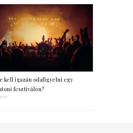
e kell igazán odafigyelni egy
atoni fesztiválon?
07.17.