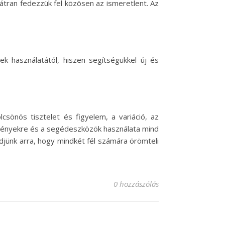
bátran fedezzük fel közösen az ismeretlent. Az
ek használatától, hiszen segítségükkel új és
sönös tisztelet és figyelem, a variáció, az
élményekre és a segédeszközök használata mind
edjünk arra, hogy mindkét fél számára örömteli
0 hozzászólás