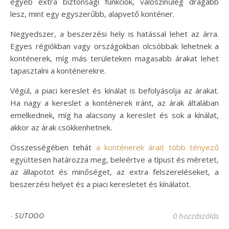
egyéb extra biztonsági funkciók, valószínűleg drágább
lesz, mint egy egyszerűbb, alapvető konténer.
Negyedszer, a beszerzési hely is hatással lehet az árra.
Egyes régiókban vagy országokban olcsóbbak lehetnek a
konténerek, míg más területeken magasabb árakat lehet
tapasztalni a konténerekre.
Végül, a piaci kereslet és kínálat is befolyásolja az árakat.
Ha nagy a kereslet a konténerek iránt, az árak általában
emelkednek, míg ha alacsony a kereslet és sok a kínálat,
akkor az árak csökkenhetnek.
Összességében tehát
a konténerek árait több tényező
együttesen határozza meg, beleértve a típust és méretet,
az állapotot és minőséget, az extra felszereléseket, a
beszerzési helyet és a piaci keresletet és kínálatot.
-
SUTOOO
0 hozzászólás