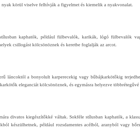
yak körül viselve felhívják a figyelmet és kiemelik a nyakvonalat.
stílusban kaphatók, például fülbevalók, karikák, lógó fülbevalók va
yek csillogást kölcsönöznek és keretbe foglalják az arcot.
zerű láncoktól a bonyolult karperecekig vagy bűbájkarkötőkig terje
 A karkötők eleganciát kölcsönöznek, és egymásra helyezve többrétegűvé
ára divatos kiegészítőkké váltak. Sokféle stílusban kaphatók, a klass
ból készülhetnek, például rozsdamentes acélból, aranyból vagy bőrsz