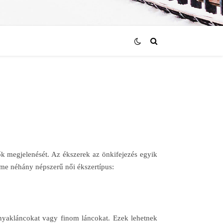
ők megjelenését. Az ékszerek az önkifejezés egyik
Íme néhány népszerű női ékszertípus:
 nyakláncokat vagy finom láncokat. Ezek lehetnek