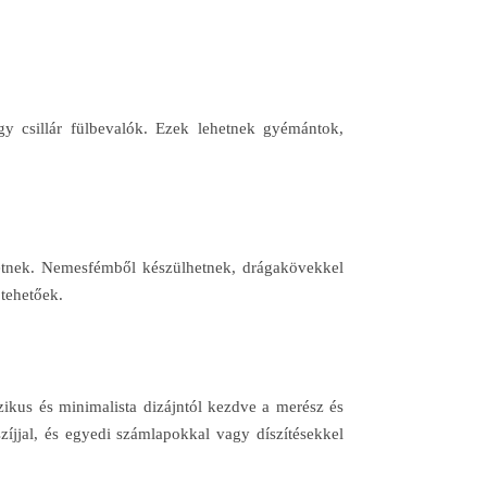
gy csillár fülbevalók. Ezek lehetnek gyémántok,
dhetnek. Nemesfémből készülhetnek, drágakövekkel
 tehetőek.
zikus és minimalista dizájntól kezdve a merész és
íjjal, és egyedi számlapokkal vagy díszítésekkel