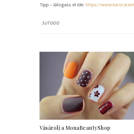
Tipp – látogass el ide:
https://www.karorace
-
SUTOOO
Vásárolj a MonaBeautyShop