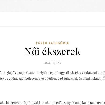
EGYÉB KATEGÓRIA
Női ékszerek
2023.07.05.
áját foglalják magukban, amelyek célja, hogy díszítsék és fokozzák a n
ciát és egyéniséget kölcsönözve a különböző ruháknak és alkalmaknak. 
k, beleértve a fojtó nyakláncokat, medálos nyakláncokat, statement