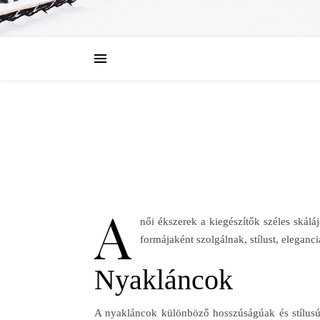
A
női ékszerek a kiegészítők széles skál
formájaként szolgálnak, stílust, elegan
Nyakláncok
A nyakláncok különböző hosszúságúak és stílusúa