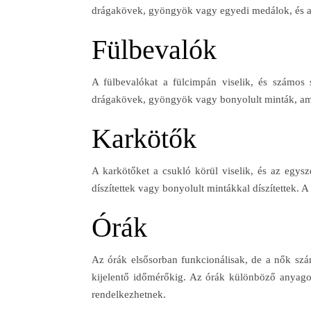
drágakövek, gyöngyök vagy egyedi medálok, és a n
Fülbevalók
A fülbevalókat a fülcimpán viselik, és számos 
drágakövek, gyöngyök vagy bonyolult minták, amel
Karkötők
A karkötőket a csukló körül viselik, és az egys
díszítettek vagy bonyolult mintákkal díszítettek.
Órák
Az órák elsősorban funkcionálisak, de a nők szám
kijelentő időmérőkig. Az órák különböző anyagok
rendelkezhetnek.